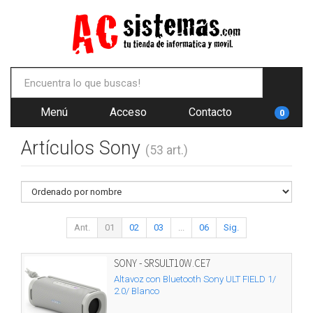
Menú
Acceso
Contacto
0
Artículos Sony
(53 art.)
Ant.
01
02
03
...
06
Sig.
SONY - SRSULT10W.CE7
Altavoz con Bluetooth Sony ULT FIELD 1/
2.0/ Blanco