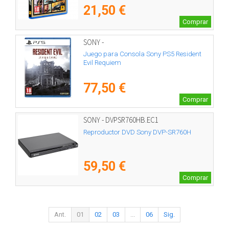
21,50 €
Comprar
SONY -
Juego para Consola Sony PS5 Resident
Evil Requiem
77,50 €
Comprar
SONY - DVPSR760HB.EC1
Reproductor DVD Sony DVP-SR760H
59,50 €
Comprar
Ant.
01
02
03
...
06
Sig.