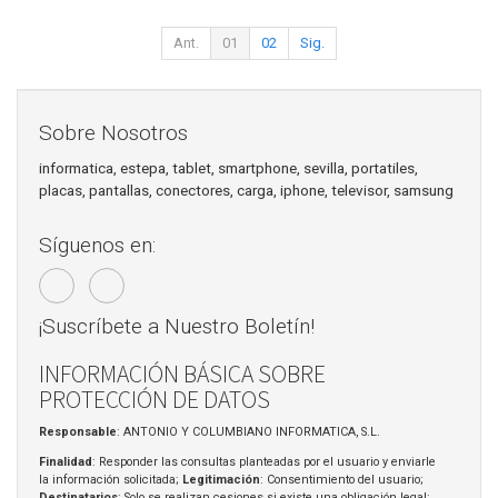
Ant.
01
02
Sig.
Sobre Nosotros
informatica, estepa, tablet, smartphone, sevilla, portatiles,
placas, pantallas, conectores, carga, iphone, televisor, samsung
Síguenos en:
¡Suscríbete a Nuestro Boletín!
INFORMACIÓN BÁSICA SOBRE
PROTECCIÓN DE DATOS
Responsable
: ANTONIO Y COLUMBIANO INFORMATICA, S.L.
Finalidad
: Responder las consultas planteadas por el usuario y enviarle
la información solicitada;
Legitimación
: Consentimiento del usuario;
Destinatarios
: Solo se realizan cesiones si existe una obligación legal;