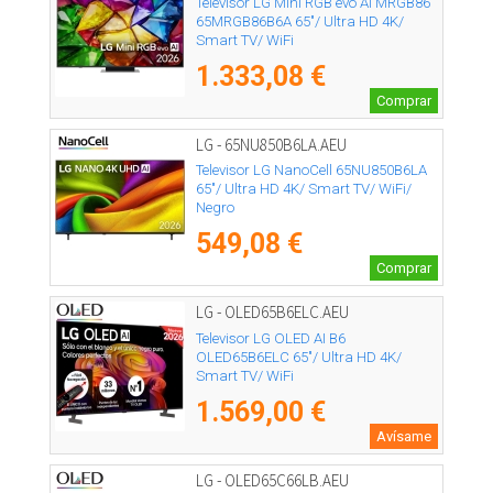
Televisor LG Mini RGB evo AI MRGB86
65MRGB86B6A 65"/ Ultra HD 4K/
Smart TV/ WiFi
1.333,08 €
Comprar
LG - 65NU850B6LA.AEU
Televisor LG NanoCell 65NU850B6LA
65"/ Ultra HD 4K/ Smart TV/ WiFi/
Negro
549,08 €
Comprar
LG - OLED65B6ELC.AEU
Televisor LG OLED AI B6
OLED65B6ELC 65"/ Ultra HD 4K/
Smart TV/ WiFi
1.569,00 €
Avísame
LG - OLED65C66LB.AEU