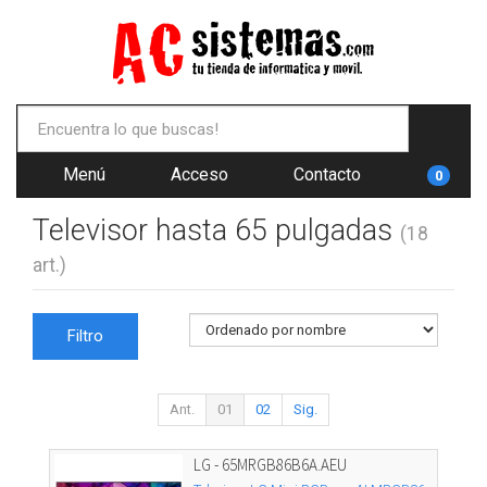
Menú
Acceso
Contacto
0
Televisor hasta 65 pulgadas
(18
art.)
Filtro
Ant.
01
02
Sig.
LG - 65MRGB86B6A.AEU