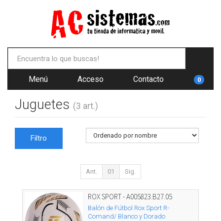
Menú
Acceso
Contacto
0
Juguetes
(3 art.)
Filtro
Ant.
01
Sig.
ROX SPORT - A005823.B27.05
Balón de Fútbol Rox Sport R-
Comand/ Blanco y Dorado