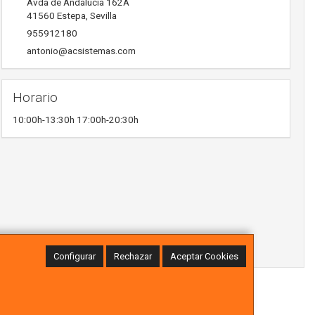
Avda de Andalucia 162A
41560
Estepa
,
Sevilla
955912180
antonio@acsistemas.com
Horario
10:00h-13:30h 17:00h-20:30h
Configurar
Rechazar
Aceptar Cookies