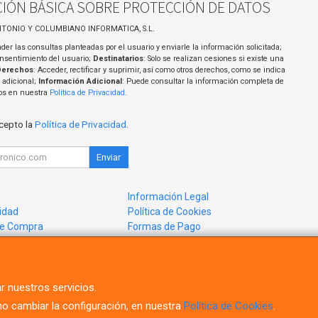
IÓN BÁSICA SOBRE PROTECCIÓN DE DATOS
NTONIO Y COLUMBIANO INFORMATICA, S.L.
der las consultas planteadas por el usuario y enviarle la información solicitada;
onsentimiento del usuario;
Destinatarios
: Solo se realizan cesiones si existe una
Derechos
: Acceder, rectificar y suprimir, así como otros derechos, como se indica
 adicional;
Información Adicional
: Puede consultar la información completa de
tos en nuestra
Política de Privacidad
.
acepto la
Política de Privacidad
.
Enviar
Información Legal
cidad
Política de Cookies
de Compra
Formas de Pago
mos?
r nuestros servicios.
 cambiar la configuración, en nuestra
Política de Cookies
.
, , , , España. - C.I.F.: B91491514 - Tfno: