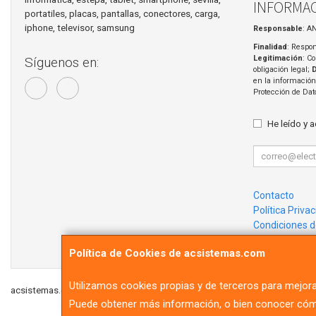
INFORMAC
portatiles, placas, pantallas, conectores, carga,
iphone, televisor, samsung
Responsable
: A
Finalidad
: Respon
Legitimación
: C
Síguenos en:
obligación legal;
en la información
Protección de Da
He leído y 
Contacto
Política Priva
Condiciones 
¿Quienes So
Política de Cookies de acsistemas.com
Utilizamos cookies propias y de terceros para mejora
acsistemas.com © 2026
Puede obtener más información, o bien conocer cómo