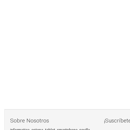
Sobre Nosotros
¡Suscríbet
informatica, estepa, tablet, smartphone, sevilla,