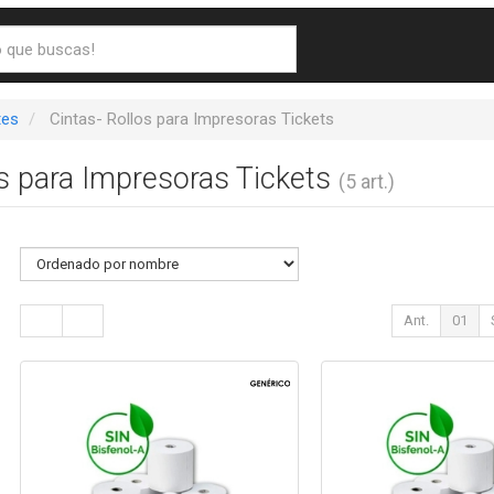
es
Cintas- Rollos para Impresoras Tickets
os para Impresoras Tickets
(5 art.)
Ant.
01