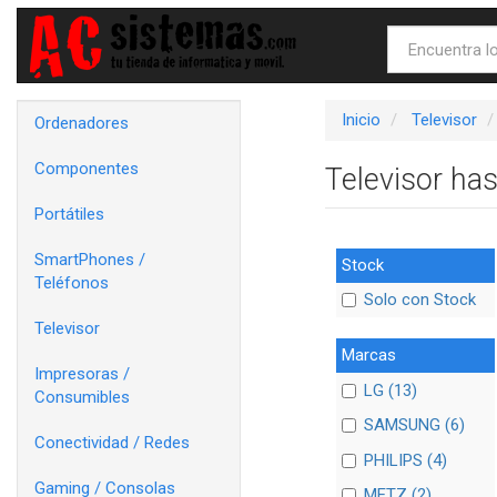
Inicio
Televisor
Ordenadores
Componentes
Televisor ha
Portátiles
SmartPhones /
Stock
Teléfonos
Solo con Stock
Televisor
Marcas
Impresoras /
LG (13)
Consumibles
SAMSUNG (6)
Conectividad / Redes
PHILIPS (4)
Gaming / Consolas
METZ (2)