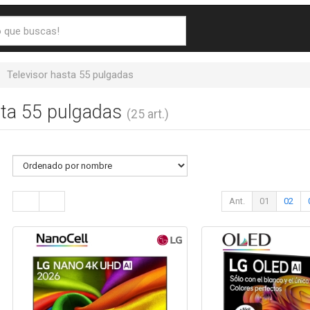
Televisor hasta 55 pulgadas
sta 55 pulgadas
(25 art.)
Ant.
01
02