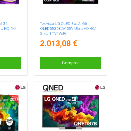
AI G5
Televisor LG OLED Evo AI G6
ra HD 4K/
OLED55G68LW 55"/ Ultra HD 4K/
Smart TV/ WiFi
2.013,08 €
Comprar