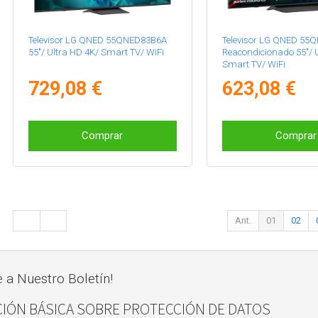
Televisor LG QNED 55QNED83B6A
Televisor LG QNED 55
55"/ Ultra HD 4K/ Smart TV/ WiFi
Reacondicionado 55"/ U
Smart TV/ WiFi
729,08 €
623,08 €
Comprar
Comprar
Ant.
01
02
e a Nuestro Boletín!
IÓN BÁSICA SOBRE PROTECCIÓN DE DATOS