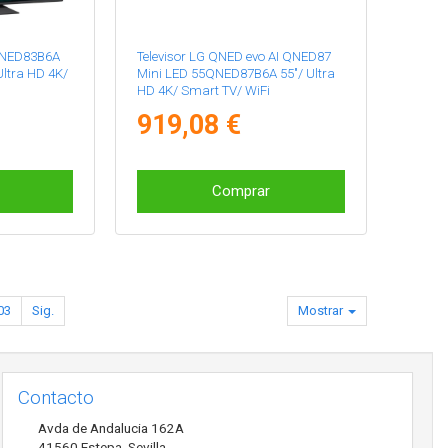
QNED83B6A
Televisor LG QNED evo AI QNED87
ltra HD 4K/
Mini LED 55QNED87B6A 55"/ Ultra
HD 4K/ Smart TV/ WiFi
919,08 €
Comprar
03
Sig.
Mostrar
Contacto
Avda de Andalucia 162A
41560
Estepa
,
Sevilla