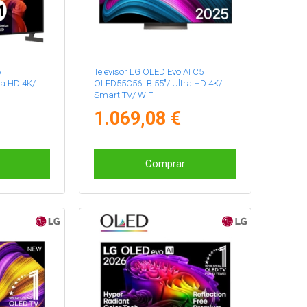
6
Televisor LG OLED Evo AI C5
ra HD 4K/
OLED55C56LB 55"/ Ultra HD 4K/
Smart TV/ WiFi
1.069,08 €
Comprar