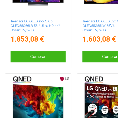
Televisor LG OLED evo AI C6
Televisor LG OLED Evo 
OLED55C66LB 55"/ Ultra HD 4K/
OLED55G55LW 55"/ Ult
Smart TV/ WiFi
Smart TV/ WiFi
1.853,08 €
1.603,08 €
Comprar
Comprar