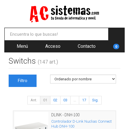
Menú
Acceso
Contacto
0
Switchs
(147 art.)
Filtro
Ant.
01
02
03
...
17
Sig.
DLINK - DNH-100
Controlador D-Link Nuclias Connect
Hub DNH-100