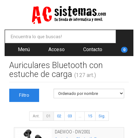
Menú
Acceso
Contacto
0
Auriculares Bluetooth con
estuche de carga
(127 art.)
Filtro
Ant.
01
02
03
...
15
Sig.
DAEWOO - DW2001