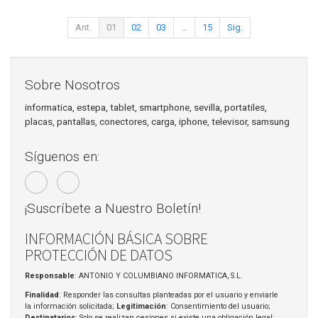
Ant.
01
02
03
...
15
Sig.
Sobre Nosotros
informatica, estepa, tablet, smartphone, sevilla, portatiles,
placas, pantallas, conectores, carga, iphone, televisor, samsung
Síguenos en:
¡Suscríbete a Nuestro Boletín!
INFORMACIÓN BÁSICA SOBRE
PROTECCIÓN DE DATOS
Responsable
: ANTONIO Y COLUMBIANO INFORMATICA, S.L.
Finalidad
: Responder las consultas planteadas por el usuario y enviarle
la información solicitada;
Legitimación
: Consentimiento del usuario;
Destinatarios
: Solo se realizan cesiones si existe una obligación legal;