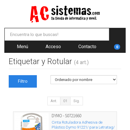
Menú
Acceso
Contacto
0
Etiquetar y Rotular
(4 art.)
Filtro
Ant.
01
Sig.
DYMO - S0721660
Cinta Rotuladora Adhesiva de
Plástico Dymo 91221/ para Letratag/