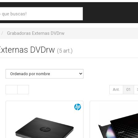
Grabadoras Externas DVDrw
Externas DVDrw
(5 art.)
Ant.
01