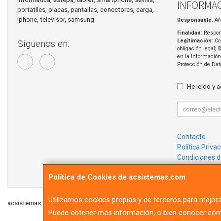
INFORMAC
portatiles, placas, pantallas, conectores, carga,
iphone, televisor, samsung
Responsable
: A
Finalidad
: Respon
Legitimación
: C
Síguenos en:
obligación legal;
en la información
Protección de Da
He leído y 
Contacto
Política Priva
Condiciones 
¿Quienes So
Política de Cookies de acsistemas.com
Utilizamos cookies propias y de terceros para mejora
acsistemas.com © 2026
Puede obtener más información, o bien conocer cómo