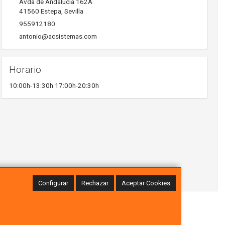
Avda de Andalucia 162A
41560
Estepa
,
Sevilla
955912180
antonio@acsistemas.com
Horario
10:00h-13:30h 17:00h-20:30h
Configurar
Rechazar
Aceptar Cookies