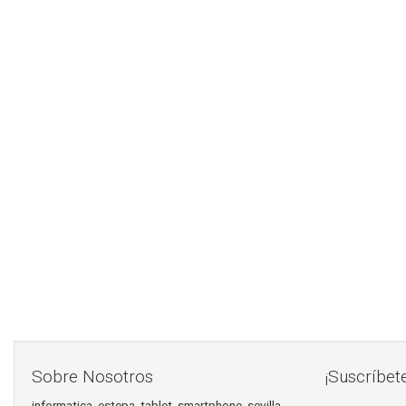
Sobre Nosotros
¡Suscríbet
informatica, estepa, tablet, smartphone, sevilla,