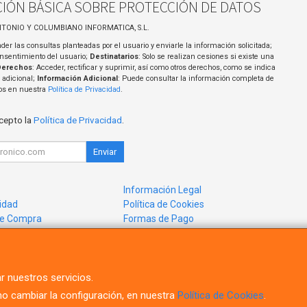
IÓN BÁSICA SOBRE PROTECCIÓN DE DATOS
NTONIO Y COLUMBIANO INFORMATICA, S.L.
der las consultas planteadas por el usuario y enviarle la información solicitada;
onsentimiento del usuario;
Destinatarios
: Solo se realizan cesiones si existe una
Derechos
: Acceder, rectificar y suprimir, así como otros derechos, como se indica
 adicional;
Información Adicional
: Puede consultar la información completa de
tos en nuestra
Política de Privacidad
.
acepto la
Política de Privacidad
.
Enviar
Información Legal
cidad
Política de Cookies
de Compra
Formas de Pago
mos?
r nuestros servicios.
 cambiar la configuración, en nuestra
Política de Cookies
.
, , , , España. - C.I.F.: B91491514 - Tfno: