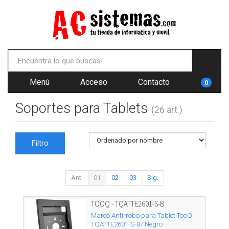
Menú
Acceso
Contacto
0
Soportes para Tablets
(26 art.)
Filtro
Ant.
01
02
03
Sig.
TOOQ - TQATTE2601-S-B
Marco Antirrobo para Tablet TooQ
TQATTE2601-S-B/ Negro