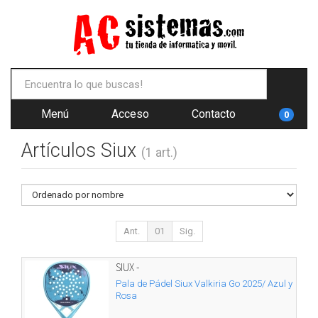
Menú
Acceso
Contacto
0
Artículos Siux
(1 art.)
Ant.
01
Sig.
SIUX -
Pala de Pádel Siux Valkiria Go 2025/ Azul y
Rosa