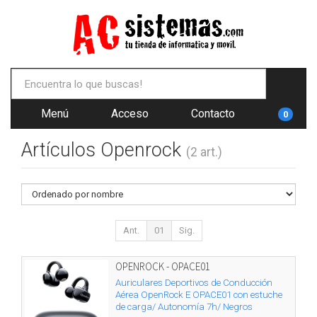
Menú
Acceso
Contacto
0
Artículos Openrock
(2 art.)
Ant.
01
Sig.
OPENROCK - OPACE01
Auriculares Deportivos de Conducción
Aérea OpenRock E OPACE01 con estuche
de carga/ Autonomía 7h/ Negros