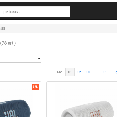
Jbl
(78 art.)
Ant.
01
02
03
...
09
Sig