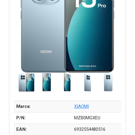
Marca:
XIAOMI
P/N:
MZB0MGXEU
EAN:
6932554480516