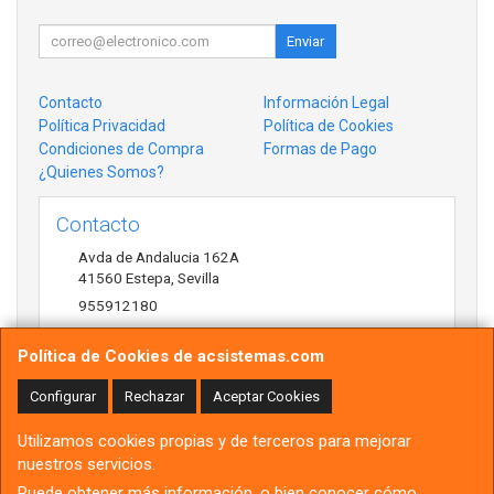
Enviar
Contacto
Información Legal
Política Privacidad
Política de Cookies
Condiciones de Compra
Formas de Pago
¿Quienes Somos?
Contacto
Avda de Andalucia 162A
41560
Estepa
,
Sevilla
955912180
antonio@acsistemas.com
Política de Cookies de acsistemas.com
Configurar
Rechazar
Aceptar Cookies
Horario
Utilizamos cookies propias y de terceros para mejorar
10:00h-13:30h 17:00h-20:30h
nuestros servicios.
Puede obtener más información, o bien conocer cómo