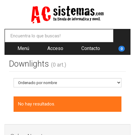
Menú
Acceso
Contacto
0
Downlights
(0 art.)
No hay resultados.