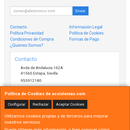
Enviar
Contacto
Información Legal
Política Privacidad
Política de Cookies
Condiciones de Compra
Formas de Pago
¿Quienes Somos?
Contacto
Avda de Andalucia 162A
41560
Estepa
,
Sevilla
955912180
antonio@acsistemas.com
Política de Cookies de acsistemas.com
Configurar
Rechazar
Aceptar Cookies
Horario
Utilizamos cookies propias y de terceros para mejorar
10:00h-13:30h 17:00h-20:30h
nuestros servicios.
Puede obtener más información, o bien conocer cómo