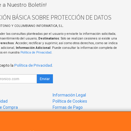
e a Nuestro Boletín!
IÓN BÁSICA SOBRE PROTECCIÓN DE DATOS
NTONIO Y COLUMBIANO INFORMATICA, S.L.
der las consultas planteadas por el usuario y enviarle la información solicitada;
onsentimiento del usuario;
Destinatarios
: Solo se realizan cesiones si existe una
Derechos
: Acceder, rectificar y suprimir, así como otros derechos, como se indica
 adicional;
Información Adicional
: Puede consultar la información completa de
tos en nuestra
Política de Privacidad
.
acepto la
Política de Privacidad
.
Enviar
Información Legal
cidad
Política de Cookies
de Compra
Formas de Pago
mos?