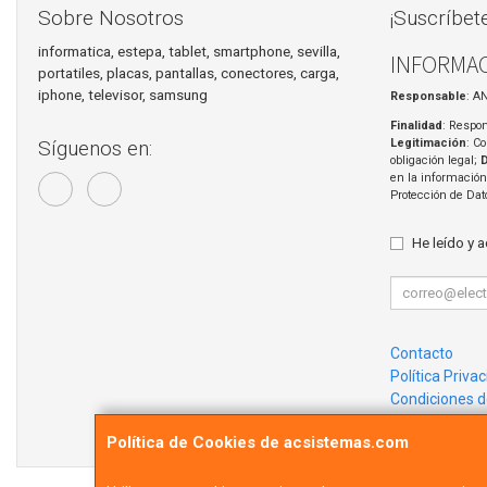
Sobre Nosotros
¡Suscríbet
informatica, estepa, tablet, smartphone, sevilla,
INFORMAC
portatiles, placas, pantallas, conectores, carga,
iphone, televisor, samsung
Responsable
: A
Finalidad
: Respon
Legitimación
: C
Síguenos en:
obligación legal;
en la información
Protección de Da
He leído y 
Contacto
Política Priva
Condiciones 
¿Quienes So
Política de Cookies de acsistemas.com