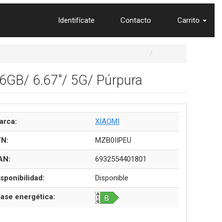
Identifícate
Contacto
Carrito
GB/ 6.67"/ 5G/ Púrpura
arca:
XIAOMI
/N:
MZB0IIPEU
AN:
6932554401801
sponibilidad:
Disponible
lase energética: