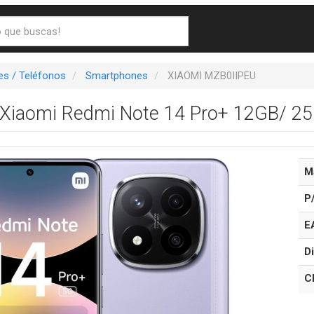
s / Teléfonos
Smartphones
XIAOMI MZB0IIPEU
Xiaomi Redmi Note 14 Pro+ 12GB/ 256
M
P
E
Di
C