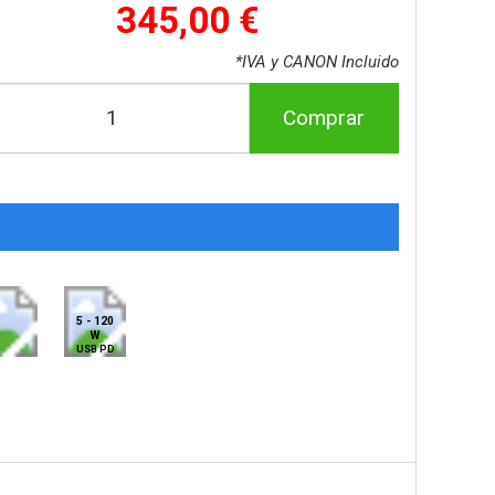
345,00 €
*IVA y CANON Incluido
Comprar
5 - 120
W
USB PD