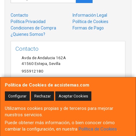
Contacto
Información Legal
Política Privacidad
Política de Cookies
Condiciones de Compra
Formas de Pago
¿Quienes Somos?
Contacto
Avda de Andalucia 162A
41560
Estepa
,
Sevilla
955912180
antonio@acsistemas.com
Política de Cookies de acsistemas.com
Configurar
Rechazar
Aceptar Cookies
Horario
Utilizamos cookies propias y de terceros para mejorar
10:00h-13:30h 17:00h-20:30h
nuestros servicios.
Puede obtener más información, o bien conocer cómo
cambiar la configuración, en nuestra
Política de Cookies
.
, , , , España. - C.I.F.: B91491514 - Tfno: