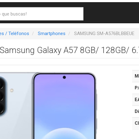
s / Teléfonos
Smartphones
SAMSUNG SM-A576BLBBEUE
Samsung Galaxy A57 8GB/ 128GB/ 6.7
M
P
E
Di
C