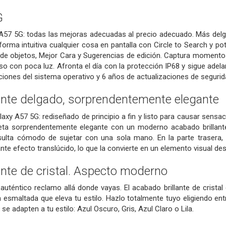
G
57 5G: todas las mejoras adecuadas al precio adecuado. Más delga
forma intuitiva cualquier cosa en pantalla con Circle to Search y 
or de objetos, Mejor Cara y Sugerencias de edición. Captura momen
o con poca luz. Afronta el día con la protección IP68 y sigue adela
ciones del sistema operativo y 6 años de actualizaciones de segurid
te delgado, sorprendentemente elegante
axy A57 5G: rediseñado de principio a fin y listo para causar sensa
eta sorprendentemente elegante con un moderno acabado brillante
sulta cómodo de sujetar con una sola mano. En la parte trasera, l
nte efecto translúcido, lo que la convierte en un elemento visual de
ante de cristal. Aspecto moderno
uténtico reclamo allá donde vayas. El acabado brillante de cristal
smaltada que eleva tu estilo. Hazlo totalmente tuyo eligiendo entr
se adapten a tu estilo: Azul Oscuro, Gris, Azul Claro o Lila.