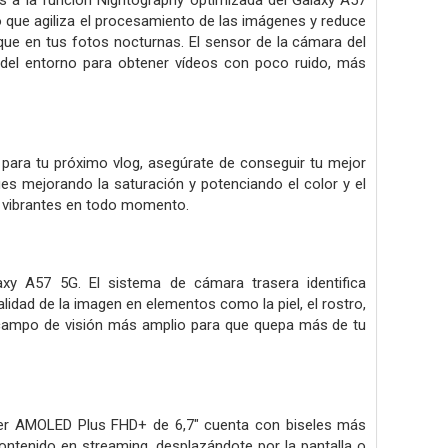
as a la función Nightography optimizada del Galaxy A57
 que agiliza el procesamiento de las imágenes y reduce
que en tus fotos nocturnas. El sensor de la cámara del
del entorno para obtener vídeos con poco ruido, más
para tu próximo vlog, asegúrate de conseguir tu mejor
es mejorando la saturación y potenciando el color y el
s vibrantes en todo momento.
axy A57 5G. El sistema de cámara trasera identifica
alidad de la imagen en elementos como la piel, el rostro,
un campo de visión más amplio para que quepa más de tu
uper AMOLED Plus FHD+ de 6,7" cuenta con biseles más
contenido en streaming, desplazándote por la pantalla o