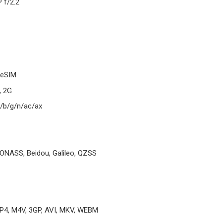
 f/2.2
 eSIM
, 2G
a/b/g/n/ac/ax
LONASS, Beidou, Galileo, QZSS
P4, M4V, 3GP, AVI, MKV, WEBM