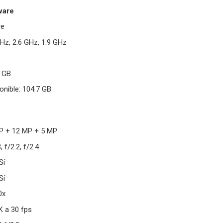
ware
re
Hz, 2.6 GHz, 1.9 GHz
 GB
nible: 104.7 GB
P + 12 MP + 5 MP
 f/2.2, f/2.4
Sí
Sí
0x
K a 30 fps