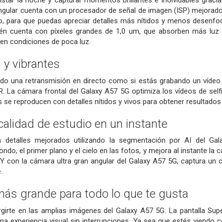
star la noche y capturar momentos brillantes e inolvidables graci
ngular cuenta con un procesador de señal de imagen (ISP) mejorado
do, para que puedas apreciar detalles más nítidos y menos desenfo
én cuenta con píxeles grandes de 1,0 um, que absorben más luz 
 en condiciones de poca luz.
s y vibrantes
ndo una retransmisión en directo como si estás grabando un vídeo 
 La cámara frontal del Galaxy A57 5G optimiza los vídeos de selfi
 se reproducen con detalles nítidos y vivos para obtener resultado
calidad de estudio en un instante
n detalles mejorados utilizando la segmentación por AI del Gal
do, el primer plano y el cielo en las fotos, y mejora al instante la c
a. Y con la cámara ultra gran angular del Galaxy A57 5G, captura 
.
más grande para todo lo que te gusta
girte en las amplias imágenes del Galaxy A57 5G. La pantalla S
una experiencia visual sin interrupciones. Ya sea que estés viendo 