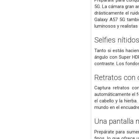
Prepárate para conqui
5G. La cámara gran a
drásticamente el rui
Galaxy A57 5G tambi
luminosos y realistas
Selfies nítido
Tanto si estás hacie
ángulo con Super HDR.
contraste. Los fondos
Retratos con 
Captura retratos co
automáticamente el fon
el cabello y la hierb
mundo en el encuadre
Una pantalla 
Prepárate para sumer
finos, lo que ofrece 