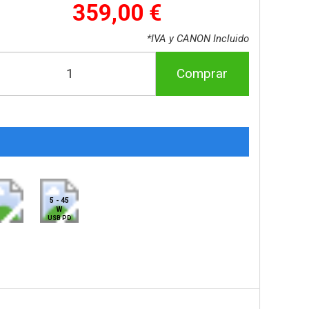
359,00 €
*IVA y CANON Incluido
Comprar
5 - 45
W
USB PD