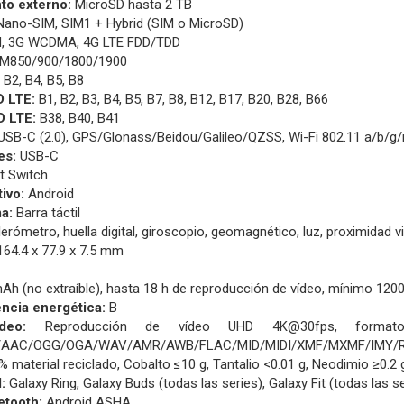
o externo:
MicroSD hasta 2 TB
Nano-SIM, SIM1 + Hybrid (SIM o MicroSD)
, 3G WCDMA, 4G LTE FDD/TDD
M850/900/1800/1900
 B2, B4, B5, B8
 LTE:
B1, B2, B3, B4, B5, B7, B8, B12, B17, B20, B28, B66
 LTE:
B38, B40, B41
SB-C (2.0), GPS/Glonass/Beidou/Galileo/QZSS, Wi-Fi 802.11 a/b/g/n/
es:
USB-C
 Switch
ivo:
Android
a:
Barra táctil
erómetro, huella digital, giroscopio, geomagnético, luz, proximidad vi
64.4 x 77.9 x 7.5 mm
h (no extraíble), hasta 18 h de reproducción de vídeo, mínimo 1200
encia energética:
B
deo:
Reproducción de vídeo UHD 4K@30fps, formatos
AAC/OGG/OGA/WAV/AMR/AWB/FLAC/MID/MIDI/XMF/MXMF/IMY/R
% material reciclado, Cobalto ≤10 g, Tantalio <0.01 g, Neodimio ≥0.2 g
:
Galaxy Ring, Galaxy Buds (todas las series), Galaxy Fit (todas las s
etooth:
Android ASHA