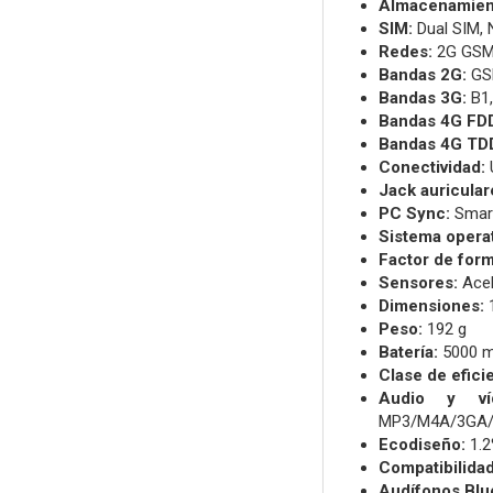
Almacenamient
SIM:
Dual SIM, 
Redes:
2G GSM
Bandas 2G:
GS
Bandas 3G:
B1,
Bandas 4G FDD
Bandas 4G TDD
Conectividad:
U
Jack auricular
PC Sync:
Smart
Sistema operat
Factor de form
Sensores:
Acel
Dimensiones:
1
Peso:
192 g
Batería:
5000 mA
Clase de efici
Audio y ví
MP3/M4A/3GA/
Ecodiseño:
1.2
Compatibilidad
Audífonos Blu