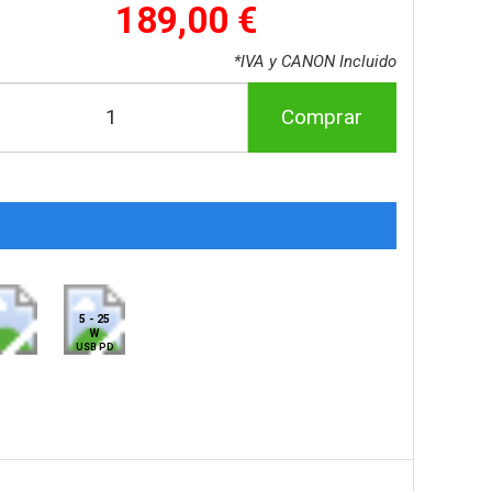
189,00 €
*IVA y CANON Incluido
Comprar
5 - 25
W
USB PD