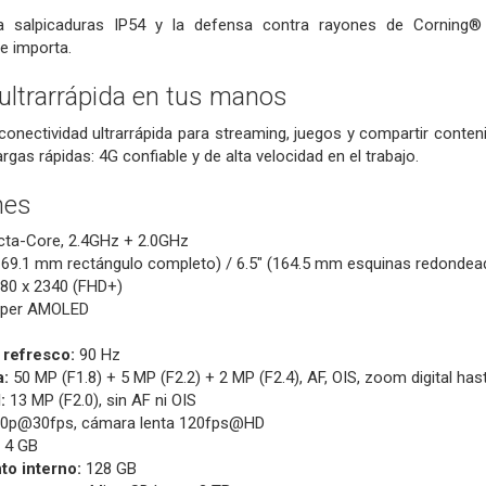
a salpicaduras IP54 y la defensa contra rayones de Corning® 
e importa.
ultrarrápida en tus manos
conectividad ultrarrápida para streaming, juegos y compartir contenid
rgas rápidas: 4G confiable y de alta velocidad en el trabajo.
nes
ta-Core, 2.4GHz + 2.0GHz
169.1 mm rectángulo completo) / 6.5" (164.5 mm esquinas redondea
80 x 2340 (FHD+)
per AMOLED
 refresco:
90 Hz
a:
50 MP (F1.8) + 5 MP (F2.2) + 2 MP (F2.4), AF, OIS, zoom digital hast
:
13 MP (F2.0), sin AF ni OIS
0p@30fps, cámara lenta 120fps@HD
4 GB
o interno:
128 GB