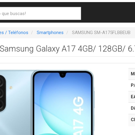
s / Teléfonos
Smartphones
SAMSUNG SM-A175FLBBEUB
Samsung Galaxy A17 4GB/ 128GB/ 6.7
M
P
E
Di
C