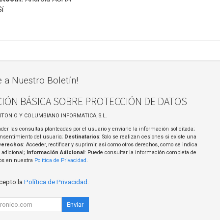
í
e a Nuestro Boletín!
IÓN BÁSICA SOBRE PROTECCIÓN DE DATOS
NTONIO Y COLUMBIANO INFORMATICA, S.L.
der las consultas planteadas por el usuario y enviarle la información solicitada;
onsentimiento del usuario;
Destinatarios
: Solo se realizan cesiones si existe una
Derechos
: Acceder, rectificar y suprimir, así como otros derechos, como se indica
 adicional;
Información Adicional
: Puede consultar la información completa de
tos en nuestra
Política de Privacidad
.
acepto la
Política de Privacidad
.
Enviar