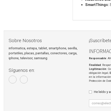
SmartThings:
S
Sobre Nosotros
¡Suscríbet
informatica, estepa, tablet, smartphone, sevilla,
INFORMAC
portatiles, placas, pantallas, conectores, carga,
iphone, televisor, samsung
Responsable
: A
Finalidad
: Respon
Legitimación
: C
Síguenos en:
obligación legal;
en la información
Protección de Da
He leído y 