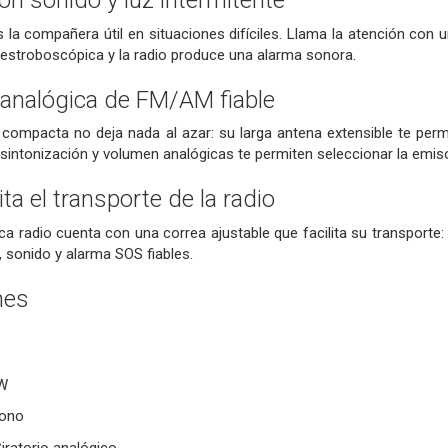
n sonido y luz intermitente
 la compañera útil en situaciones difíciles. Llama la atención con 
z estroboscópica y la radio produce una alarma sonora.
 analógica de FM/AM fiable
compacta no deja nada al azar: su larga antena extensible te permi
 sintonización y volumen analógicas te permiten seleccionar la emi
ita el transporte de la radio
a radio cuenta con una correa ajustable que facilita su transporte: a
, sonido y alarma SOS fiables.
nes
 W
Mono
iratorio analógico