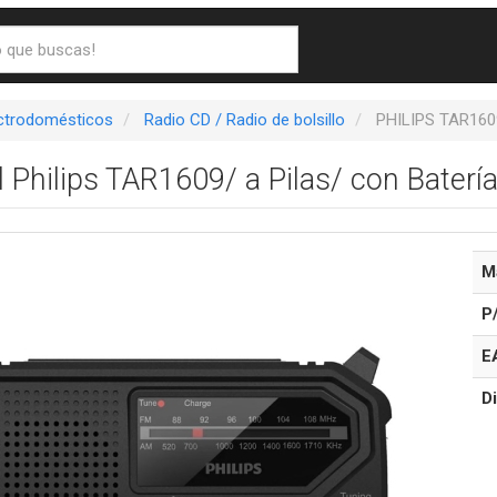
ectrodomésticos
Radio CD / Radio de bolsillo
PHILIPS TAR160
l Philips TAR1609/ a Pilas/ con Baterí
M
P
E
Di