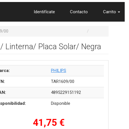
Identifícate
Contacto
Carrito
9/00
a/ Linterna/ Placa Solar/ Negra
arca:
PHILIPS
/N:
TAR1609/00
AN:
4895229151192
sponibilidad:
Disponible
41,75 €