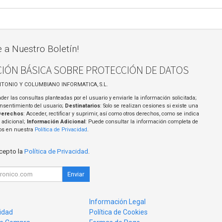
e a Nuestro Boletín!
IÓN BÁSICA SOBRE PROTECCIÓN DE DATOS
NTONIO Y COLUMBIANO INFORMATICA, S.L.
der las consultas planteadas por el usuario y enviarle la información solicitada;
onsentimiento del usuario;
Destinatarios
: Solo se realizan cesiones si existe una
Derechos
: Acceder, rectificar y suprimir, así como otros derechos, como se indica
 adicional;
Información Adicional
: Puede consultar la información completa de
tos en nuestra
Política de Privacidad
.
acepto la
Política de Privacidad
.
Enviar
Información Legal
cidad
Política de Cookies