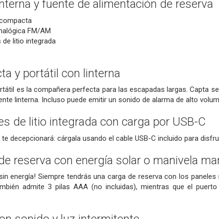
linterna y fuente de alimentación de reserva
y compacta
analógica FM/AM
 de litio integrada
 y portátil con linterna
ortátil es la compañera perfecta para las escapadas largas. Capta señ
nte linterna. Incluso puede emitir un sonido de alarma de alto volu
es de litio integrada con carga por USB-C
o te decepcionará: cárgala usando el cable USB-C incluido para disf
de reserva con energía solar o manivela ma
in energía! Siempre tendrás una carga de reserva con los paneles s
ambién admite 3 pilas AAA (no incluidas), mientras que el puert