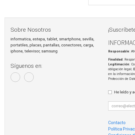
Sobre Nosotros
¡Suscríbet
informatica, estepa, tablet, smartphone, sevilla,
INFORMAC
portatiles, placas, pantallas, conectores, carga,
iphone, televisor, samsung
Responsable
: A
Finalidad
: Respon
Legitimación
: C
Síguenos en:
obligación legal;
en la información
Protección de Da
He leído y 
Contacto
Política Priva