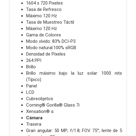
1604 x 720 Pixeles
Tasa de Refresco
Máximo 120 Hz
Tasa de Muestreo Táctil
Máximo 120 Hz
Gama de Colores
Modo vívido: 83% DCI-P3
Modo natural:100% sRGB
Densidad de Píxeles
264 PPI
Brillo
Brillo máximo bajo la luz solar: 1000 nits
(Típico)
Panel
LCD
Cubreobjetos
Corning® Gorilla® Glass 7i
Xensation® α
Cámara
Trasera
Gran angular: 50 MP; f/1.8; FOV 75°; lente de 5