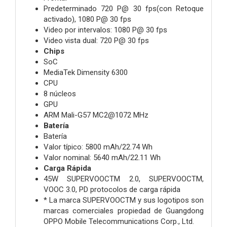
Predeterminado 720 P@ 30 fps(con Retoque
activado), 1080 P@ 30 fps
Video por intervalos: 1080 P@ 30 fps
Video vista dual: 720 P@ 30 fps
Chips
SoC
MediaTek Dimensity 6300
CPU
8 núcleos
GPU
ARM Mali-G57 MC2@1072 MHz
Batería
Batería
Valor típico: 5800 mAh/22.74 Wh
Valor nominal: 5640 mAh/22.11 Wh
Carga Rápida
45W SUPERVOOCTM 2.0, SUPERVOOCTM,
VOOC 3.0, PD protocolos de carga rápida
* La marca SUPERVOOCTM y sus logotipos son
marcas comerciales propiedad de Guangdong
OPPO Mobile Telecommunications Corp., Ltd.