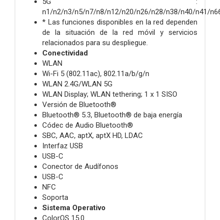
5G :
n1/n2/n3/n5/n7/n8/n12/n20/n26/n28/n38/n40/n41/n6
* Las funciones disponibles en la red dependen
de la situación de la red móvil y servicios
relacionados para su despliegue.
Conectividad
WLAN
Wi-Fi 5 (802.11ac), 802.11a/b/g/n
WLAN 2.4G/WLAN 5G
WLAN Display; WLAN tethering; 1 x 1 SISO
Versión de Bluetooth®
Bluetooth® 5.3, Bluetooth® de baja energía
Códec de Audio Bluetooth®
SBC, AAC, aptX, aptX HD, LDAC
Interfaz USB
USB-C
Conector de Audífonos
USB-C
NFC
Soporta
Sistema Operativo
ColorOS 15.0