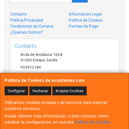
Contacto
Información Legal
Política Privacidad
Política de Cookies
Condiciones de Compra
Formas de Pago
¿Quienes Somos?
Contacto
Avda de Andalucia 162A
41560
Estepa
,
Sevilla
955912180
antonio@acsistemas.com
Política de Cookies de acsistemas.com
Configurar
Rechazar
Aceptar Cookies
Horario
Utilizamos cookies propias y de terceros para mejorar
10:00h-13:30h 17:00h-20:30h
nuestros servicios.
Puede obtener más información, o bien conocer cómo
cambiar la configuración, en nuestra
Política de Cookies
.
, , , , España. - C.I.F.: B91491514 - Tfno: