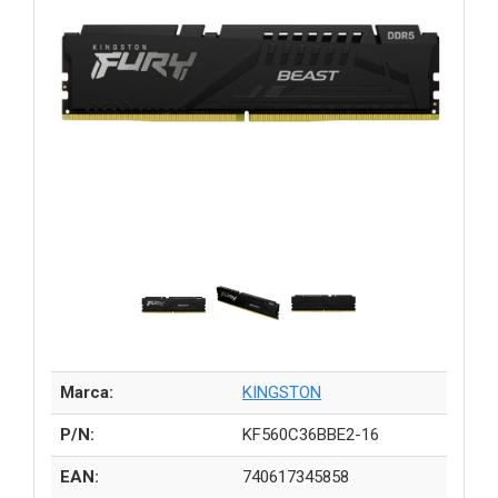
Marca:
KINGSTON
P/N:
KF560C36BBE2-16
EAN:
740617345858