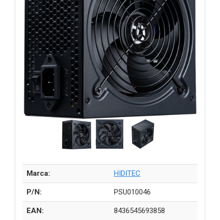
Marca:
HIDITEC
P/N:
PSU010046
EAN:
8436545693858