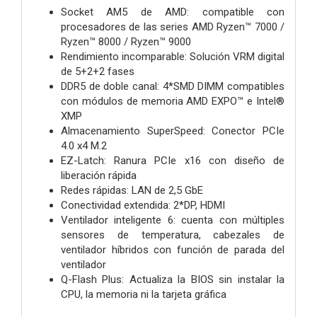
Socket AM5 de AMD: compatible con
procesadores de las series AMD Ryzen™ 7000 /
Ryzen™ 8000 / Ryzen™ 9000
Rendimiento incomparable: Solución VRM digital
de 5+2+2 fases
DDR5 de doble canal: 4*SMD DIMM compatibles
con módulos de memoria AMD EXPO™ e Intel®
XMP
Almacenamiento SuperSpeed: Conector PCIe
4.0 x4 M.2
EZ-Latch: Ranura PCIe x16 con diseño de
liberación rápida
Redes rápidas: LAN de 2,5 GbE
Conectividad extendida: 2*DP, HDMI
Ventilador inteligente 6: cuenta con múltiples
sensores de temperatura, cabezales de
ventilador híbridos con función de parada del
ventilador
Q-Flash Plus: Actualiza la BIOS sin instalar la
CPU, la memoria ni la tarjeta gráfica