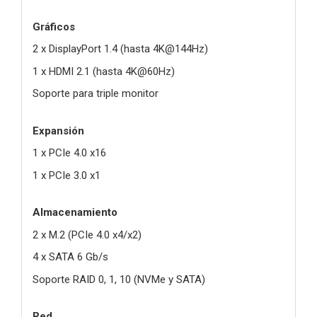
Gráficos
2 x DisplayPort 1.4 (hasta 4K@144Hz)
1 x HDMI 2.1 (hasta 4K@60Hz)
Soporte para triple monitor
Expansión
1 x PCIe 4.0 x16
1 x PCIe 3.0 x1
Almacenamiento
2 x M.2 (PCIe 4.0 x4/x2)
4 x SATA 6 Gb/s
Soporte RAID 0, 1, 10 (NVMe y SATA)
Red