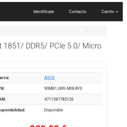
Identifícate
Contacto
Carrito
1851/ DDR5/ PCIe 5.0/ Micro
arca:
ASUS
/N:
90MB1JW0-M0EAY0
AN:
4711387785126
sponibilidad:
Disponible