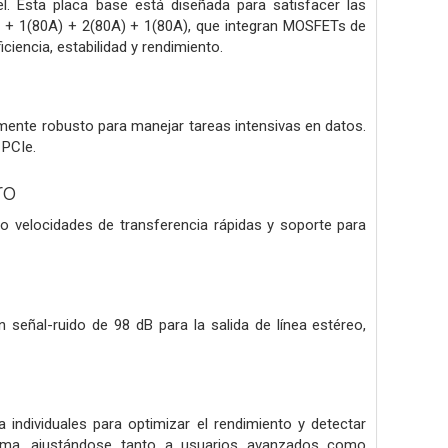
l. Esta placa base está diseñada para satisfacer las
 + 1(80A) + 2(80A) + 1(80A), que integran MOSFETs de
ciencia, estabilidad y rendimiento.
temente robusto para manejar tareas intensivas en datos.
 PCIe.
ro
o velocidades de transferencia rápidas y soporte para
señal-ruido de 98 dB para la salida de línea estéreo,
ndividuales para optimizar el rendimiento y detectar
istema, ajustándose tanto a usuarios avanzados como