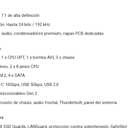
7.1 de alta definición
ón: Hasta 24 bits / 192 kHz
de audio, condensadores premium, capas PCB dedicadas
s
, 1 x CPU OPT, 1 x bomba AIO, 3 x chasis
ines, 2 x 8 pines CPU
M.2, 4 x SATA
B-C 10Gbps, USB 5Gbps, USB 2.0
direccionables Gen 2
rusión de chasis, audio frontal, Thunderbolt, panel del sistema
es
M, ESD Guards, LANGuard, protección contra sobretensión, SafeSlot