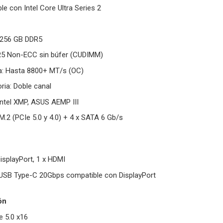
e con Intel Core Ultra Series 2
 256 GB DDR5
R5 Non-ECC sin búfer (CUDIMM)
a: Hasta 8800+ MT/s (OC)
ia: Doble canal
Intel XMP, ASUS AEMP III
.2 (PCIe 5.0 y 4.0) + 4 x SATA 6 Gb/s
DisplayPort, 1 x HDMI
 USB Type-C 20Gbps compatible con DisplayPort
ón
e 5.0 x16