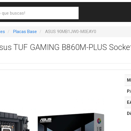
es
Placas Base
ASUS 90MB1JW0-M0EAY0
Asus TUF GAMING B860M-PLUS Socket 
M
P
E
Di