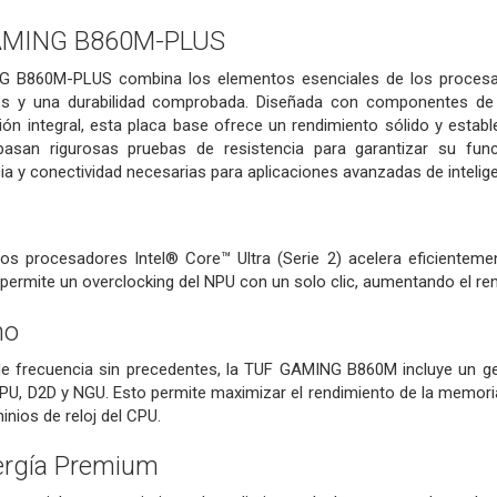
AMING B860M-PLUS
B860M-PLUS combina los elementos esenciales de los procesador
os y una durabilidad comprobada. Diseñada con componentes de g
ión integral, esta placa base ofrece un rendimiento sólido y estab
an rigurosas pruebas de resistencia para garantizar su funci
a y conectividad necesarias para aplicaciones avanzadas de inteligenc
los procesadores Intel® Core™ Ultra (Serie 2) acelera eficienteme
, permite un overclocking del NPU con un solo clic, aumentando el r
no
 de frecuencia sin precedentes, la TUF GAMING B860M incluye un gen
PU, D2D y NGU. Esto permite maximizar el rendimiento de la memori
inios de reloj del CPU.
ergía Premium