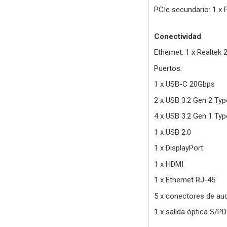
PCIe secundario: 1 x 
Conectividad
Ethernet: 1 x Realte
Puertos:
1 x USB-C 20Gbps
2 x USB 3.2 Gen 2 Ty
4 x USB 3.2 Gen 1 Ty
1 x USB 2.0
1 x DisplayPort
1 x HDMI
1 x Ethernet RJ-45
5 x conectores de au
1 x salida óptica S/PD