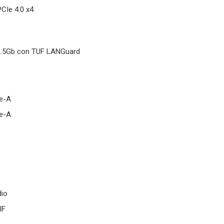
PCIe 4.0 x4
k 2.5Gb con TUF LANGuard
pe-A
pe-A
dio
IF