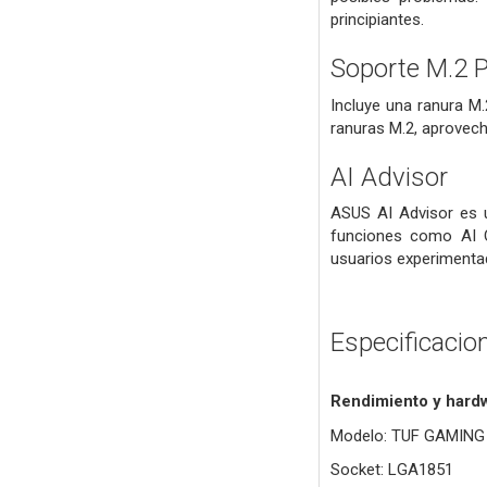
principiantes.
Soporte M.2 P
Incluye una ranura M
ranuras M.2, aprovech
AI Advisor
ASUS AI Advisor es un
funciones como AI Ov
usuarios experimenta
Especificacio
Rendimiento y hard
Modelo: TUF GAMING
Socket: LGA1851