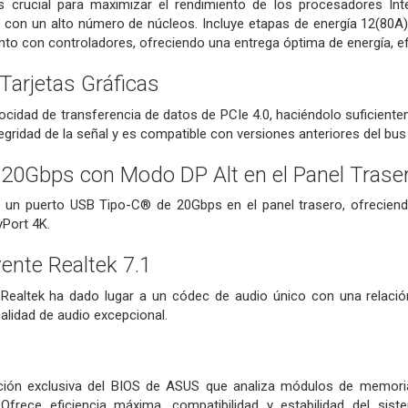
s crucial para maximizar el rendimiento de los procesadores Inte
con un alto número de núcleos. Incluye etapas de energía 12(80A)
unto con controladores, ofreciendo una entrega óptima de energía, efi
Tarjetas Gráficas
elocidad de transferencia de datos de PCIe 4.0, haciéndolo suficien
egridad de la señal y es compatible con versiones anteriores del bus
20Gbps con Modo DP Alt en el Panel Trase
e un puerto USB Tipo-C® de 20Gbps en el panel trasero, ofreciend
yPort 4K.
ente Realtek 7.1
Realtek ha dado lugar a un códec de audio único con una relación 
lidad de audio excepcional.
ión exclusiva del BIOS de ASUS que analiza módulos de memoria i
 Ofrece eficiencia máxima, compatibilidad y estabilidad del s