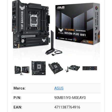
Marca:
ASUS
P/N:
90MB1IY0-M0EAY0
EAN:
4711387764916