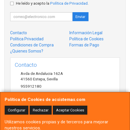
He leído y acepto la
Política de Privacidad
.
Enviar
Contacto
Información Legal
Política Privacidad
Política de Cookies
Condiciones de Compra
Formas de Pago
¿Quienes Somos?
Contacto
Avda de Andalucia 162A
41560
Estepa
,
Sevilla
955912180
antonio@acsistemas.com
Política de Cookies de acsistemas.com
Configurar
Rechazar
Aceptar Cookies
Horario
Utilizamos cookies propias y de terceros para mejorar
10:00h-13:30h 17:00h-20:30h
nuestros servicios.