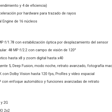
endimiento y 4 de eficiencia)
celeración por hardware para trazado de rayos
l Engine de 16 núcleos
MP f/1.78 con estabilización óptica por desplazamiento del sensor
ular: 48 MP f/2.2 con campo de visión de 120°
tico hasta x8 y zoom digital hasta x40
igente 5, Deep Fusion, modo noche, retrato avanzado, fotografía m
K con Dolby Vision hasta 120 fps, ProRes y vídeo espacial
P con enfoque automático y funciones avanzadas de retrato
 y 2G
MO 2x2