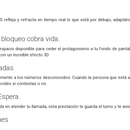
S refleja y refracta en tiempo real lo que está por debajo, adaptá
e bloqueo cobra vida.
espacio disponible para ceder el protagonismo a tu fondo de pantall
on un increíble efecto 3D.
madas.
ente a los números desconocidos. Cuando la persona que está al o
ecides si contestas o no.
Espera.
da en atender tu llamada, esta prestación te guarda el turno y te avi
nes