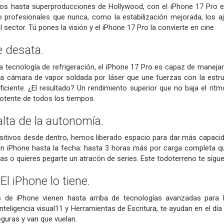
 hasta superproducciones de Hollywood, con el iPhone 17 Pro es
 profesionales que nunca, como la estabilización mejorada, los aj
sector. Tú pones la visión y el iPhone 17 Pro la convierte en cine.
e desata.
 tecnología de refrigeración, el iPhone 17 Pro es capaz de manejar
 cámara de vapor soldada por láser que une fuerzas con la estruct
ciente. ¿El resultado? Un rendimiento superior que no baja el ritm
otente de todos los tiempos.
lta de la autonomía.
ositivos desde dentro, hemos liberado espacio para dar más capacid
n iPhone hasta la fecha: hasta 3 horas más por carga completa qu
tas o quieres pegarte un atracón de series. Este todoterreno te sigue
.
El iPhone lo tiene.
 de iPhone vienen hasta arriba de tecnologías avanzadas para h
inteligencia visual11 y Herramientas de Escritura, te ayudan en el dí
guras y van que vuelan.