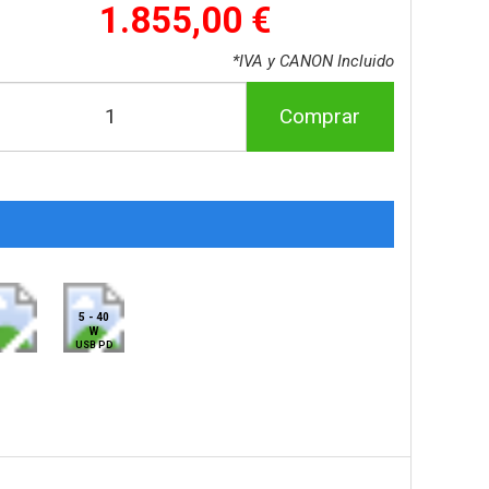
1.855,00 €
*IVA y CANON Incluido
Comprar
5 - 40
W
USB PD