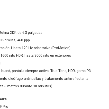
Retina XDR de 6.3 pulgadas
06 píxeles, 460 ppp
zación: Hasta 120 Hz adaptativa (ProMotion)
o, 1600 nits HDR, hasta 3000 nits en exteriores
1
Island, pantalla siempre activa, True Tone, HDR, gama P3
ento oleófugo antihuellas y tratamiento antirreflectante
sta 6 metros durante 30 minutos)
ware
9 Pro