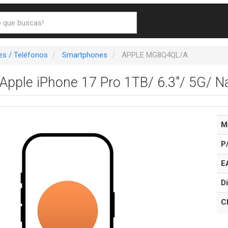
s / Teléfonos
Smartphones
APPLE MG8Q4QL/A
pple iPhone 17 Pro 1TB/ 6.3"/ 5G/ N
M
P
E
Di
C