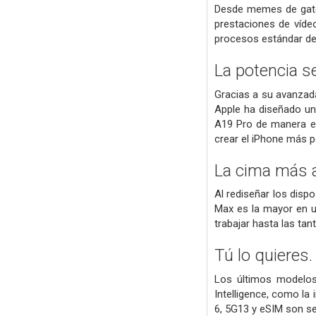
Desde memes de gatos
prestaciones de vídeo
procesos estándar del 
La potencia
s
Gracias a su avanzada
Apple ha diseñado una
A19 Pro de manera efi
crear el iPhone más p
La cima más a
Al rediseñar los disp
Max es la mayor en u
trabajar hasta las tan
Tú lo quieres
Los últimos modelos
Intelligence, como la 
6, 5G13 y eSIM son se