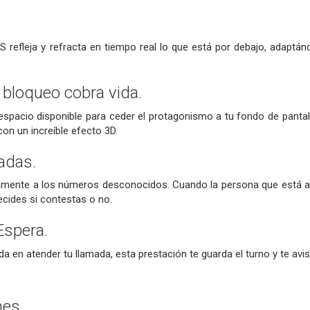
S refleja y refracta en tiempo real lo que está por debajo, adaptá
e bloqueo cobra vida.
espacio disponible para ceder el protagonismo a tu fondo de pantall
on un increíble efecto 3D.
madas.
ente a los números desconocidos. Cuando la persona que está al o
ecides si contestas o no.
Espera.
da en atender tu llamada, esta prestación te guarda el turno y te avi
nes