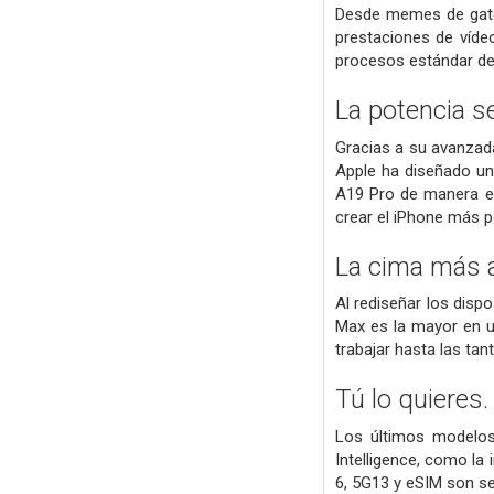
Desde memes de gatos
prestaciones de vídeo
procesos estándar del 
La potencia
s
Gracias a su avanzada
Apple ha diseñado una
A19 Pro de manera efi
crear el iPhone más p
La cima más a
Al rediseñar los disp
Max es la mayor en u
trabajar hasta las tan
Tú lo quieres
Los últimos modelos
Intelligence, como la 
6, 5G13 y eSIM son se