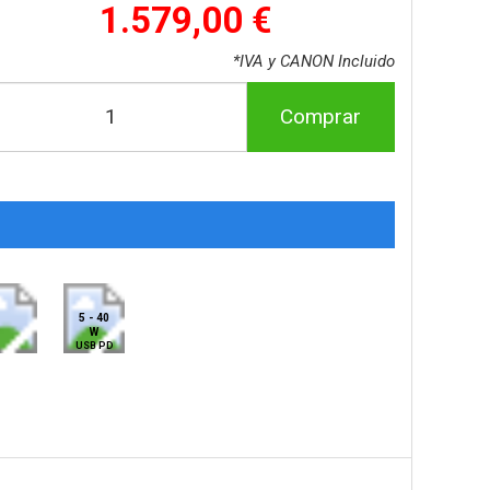
1.579,00 €
*IVA y CANON Incluido
Comprar
5 - 40
W
USB PD